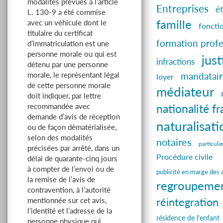
modalités prévues à l’article
Entreprises
ét
L. 130-9 a été commise
famille
avec un véhicule dont le
foncti
titulaire du certificat
formation profe
d’immatriculation est une
personne morale ou qui est
just
infractions
détenu par une personne
morale, le représentant légal
mandatair
loyer
de cette personne morale
médiateur
doit indiquer, par lettre
recommandée avec
nationalité f
demande d’avis de réception
naturalisati
ou de façon dématérialisée,
selon des modalités
notaires
particulie
précisées par arrêté, dans un
Procédure civile
délai de quarante-cinq jours
à compter de l’envoi ou de
publicité en marge des a
la remise de l’avis de
regroupement
contravention, à l’autorité
réintegration
mentionnée sur cet avis,
l’identité et l’adresse de la
résidence de l'enfant
personne physique qui