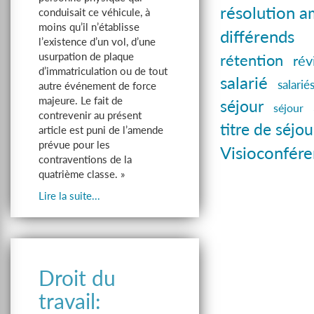
résolution a
conduisait ce véhicule, à
moins qu’il n’établisse
différends
l’existence d’un vol, d’une
usurpation de plaque
rétention
rév
d’immatriculation ou de tout
salarié
salarié
autre événement de force
majeure. Le fait de
séjour
séjour
contrevenir au présent
titre de séjou
article est puni de l’amende
prévue pour les
Visioconfér
contraventions de la
quatrième classe. »
Lire la suite...
Droit du
travail: